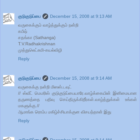
குடுகுடுப்பை
December 15, 2008 at 9:13 AM
வருகைக்கும் வாழ்த்துக்கும் நன்றி
கபீஷ்
சதங்கா (Sathanga)
T.V.Radhakrishnan
முத்துலெட்சுமி-கயல்விழி
Reply
குடுகுடுப்பை
December 15, 2008 at 9:14 AM
வருகைக்கு நன்றி மிஸஸ்.டவுட்
// ஸ்வீட் மெமரிஸ் குடுகுடுப்பையாரே.வாழ்க்கையின் இனிமையான
தருணத்தை பதிவு செய்திருக்கிறீர்கள்.வாழ்த்துக்கள் உங்கள்
மகளுக்கு.//
ஆமாங்க ரொம்ப மகிழ்ச்சியாக்குன விசயந்தான் இது
Reply