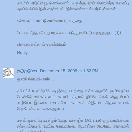
மாடர்ன் ஆர்ட்ன்னு சொல்லலாம். அதுக்கு நான் கொடுத்த தலைப்பு
ஆயில் ஸ்பில் இன் சதர்ன் ஸீ. இல்லைன்னா ஸ்டார்மி ஸ்கைஸ்.
எல்லாரும் பாராட்டுனாங்களாம், படத்தை.
ரிட்டயர் ஆகும்போது மறக்காம எடுத்துக்கிட்டு வந்துறணும்:-))))
நினைவுகள்தான் பொக்கிஷம்
Reply
குடுகுடுப்பை
December 15, 2008 at 1:53 PM
துளசி கோபால் said...
ஃபோட்டோ ஃப்ரேமில் குழந்தை படத்தை வச்சு ஆஃபீஸ் ரூமில் நம்ம
டெஸ்கில் வச்சுக்கலாம். காஃபி மக்தான் இங்கே அங்கேன்னு போய்
மாறியோ இல்லை உடையவோ ச்சான்ஸ் அதிகம். அதனால் மக்
ஷோகேஸில் வச்சுக்கணும்:-)
மகள் மூணாப்பு படிக்கும் போது வரைஞ்ச (A3 size) ஒரு ட்ராயிங்கை
நல்ல ஃப்ரேமாப் போட்டு கோபாலோட ஆஃபீஸ்லே அவரோட அறையில்