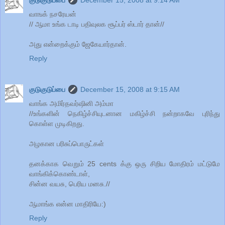
குடுகுடுப்பை
December 15, 2008 at 9:14 AM
வாஙக் நசரேயன்
// ஆமா உங்க டாடி பதிவுலக சூப்பர் ஸ்டார் தான்//
அது என்றைக்கும் ஜேகேயார்தான்.
Reply
குடுகுடுப்பை
December 15, 2008 at 9:15 AM
வாங்க அமிர்தவர்ஷினி அம்மா
//உங்களின் நெகிழ்ச்சியுடனான மகிழ்ச்சி நன்றாகவே புரிந்து
கொள்ள முடிகிறது.
அழகான பரிசுப்பொருட்கள்
தனக்காக வெறும் 25 cents க்கு ஒரு சிறிய மோதிரம் மட்டுமே
வாங்கிக்கொண்டாள்,
சின்ன வயசு, பெரிய மனசு.//
ஆமாங்க என்ன மாதிரியே:)
Reply