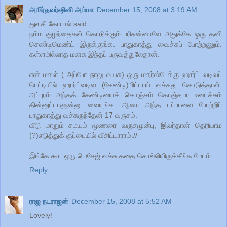
அமிர்தவர்ஷினி அம்மா
December 15, 2008 at 3:19 AM
துளசி கோபால் said...
நம்ம குழந்தைகள் கொடுக்கும் பரிசுன்னாவே அதுக்கே ஒரு தனி
செண்டிமெண்ட் இருக்குங்க. பாதுகாத்து வைச்சுப் போற்றணும்.
கள்ளமில்லாத மனசு இந்தப் பருவத்துலேதான்.
என் மகள் ( அப்போ நாலு வயசு) ஒரு மதர்ஸ்டேக்கு ஹார்ட் வடிவப்
பெட்டியில் ஹார்ட்வடிவ (கேண்டி)மிட்டாய் வச்சது கொடுத்தாள்.
அப்புரம் அந்தக் கேண்டியைக் கொஞ்சம் கொஞ்சமா உடைச்சும்
தின்னுட்டாளுன்னு வையுங்க. ஆனா அந்த டப்பாவை போற்றிப்
பாதுகாத்து வச்சுருந்தேன் 17 வருசம்.
வீடு மாறும் சமயம் மூணரை வருசமுன்பு, இவர்தான் தெரியாம
(?)எடுத்துக் குப்பையில் வீசிட்டாராம்.//
இங்கே கூட ஒரு மெசேஜ் வச்சு கதை சொல்லியிருக்கீங்க மேடம்.
Reply
ராஜ நடராஜன்
December 15, 2008 at 5:52 AM
Lovely!