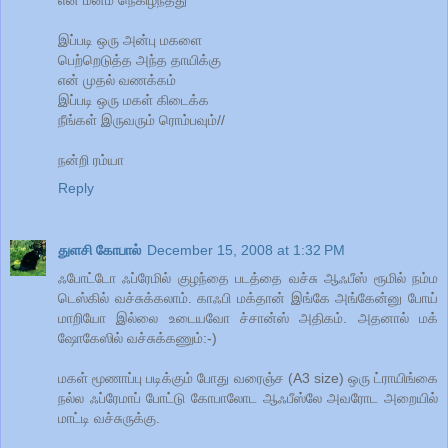
என் மனம் நெகிழ்ந்தது
இப்படி ஒரு அன்பு மகளை
பெற்றெடுத்த அந்த தாயிக்கு
என் முதல் வணக்கம்
இப்படி ஒரு மகள் கிடைக்க
நீங்கள் இருவரும் ரொம்பவும்//
நன்றி ரம்யா
Reply
துளசி கோபால்
December 15, 2008 at 1:32 PM
ஃபோட்டோ ஃப்ரேமில் குழந்தை படத்தை வச்சு ஆஃபீஸ் ரூமில் நம்ம
டெஸ்கில் வச்சுக்கலாம். காஃபி மக்தான் இங்கே அங்கேன்னு போய்
மாறியோ இல்லை உடையவோ ச்சான்ஸ் அதிகம். அதனால் மக்
ஷோகேஸில் வச்சுக்கணும்:-)
மகள் மூணாப்பு படிக்கும் போது வரைஞ்ச (A3 size) ஒரு ட்ராயிங்கை
நல்ல ஃப்ரேமாப் போட்டு கோபாலோட ஆஃபீஸ்லே அவரோட அறையில்
மாட்டி வச்சுருக்கு.