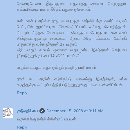
செண்டிமெண்ட் இருக்குங்க. பாதுகாத்து வைச்சுப் போற்றணும்.
கள்ளமில்லாத மனசு இந்தப் பருவத்துலேதான்.
என் மகள் ( அப்போ நாலு வயசு) ஒரு மதர்ஸ்டேக்கு ஹார்ட் வடிவப்
பெட்டியில் ஹார்ட்வடிவ (கேண்டி)மிட்டாய் வச்சது கொடுத்தாள்.
அப்புரம் அந்தக் கேண்டியைக் கொஞ்சம் கொஞ்சமா உடைச்சும்
தின்னுட்டாளுன்னு வையுங்க. ஆனா அந்த டப்பாவை போற்றிப்
பாதுகாத்து வச்சுருந்தேன் 17 வருசம்.
வீடு மாறும் சமயம் மூணரை வருசமுன்பு, இவர்தான் தெரியாம
(?)எடுத்துக் குப்பையில் வீசிட்டாராம்.//
வருக்கைக்கும் கருத்துக்கும் நன்றி துளசி டீச்சர்
நான் கூட ஆபிஸ் எடுத்துட்டு வரலாம்னு இருந்தேன், உங்க
கருத்துக்கு அப்புரம் பத்திரப்படுத்துறதுன்னு முடிவு பண்ணிட்டேன்.
Reply
குடுகுடுப்பை
December 15, 2008 at 9:11 AM
வருகைக்கு நன்றி ச்சின்னப் பையன்
Reply